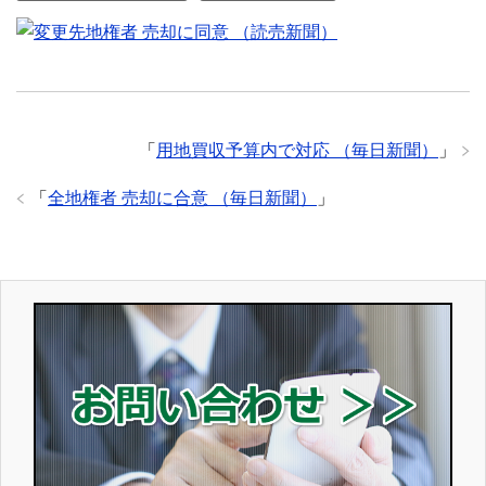
「
用地買収予算内で対応 （毎日新聞）
」
「
全地権者 売却に合意 （毎日新聞）
」