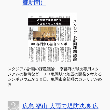
都新聞）
スタジアム計画の課題議論 京都府の球技専用スタ
ジアムの整備など、ＪＲ亀岡駅北地区の開発を考える
シンポジウムが３０日、亀岡市余部町のガレリアかめ
お...
広島 福山 大雨で堤防決壊 広