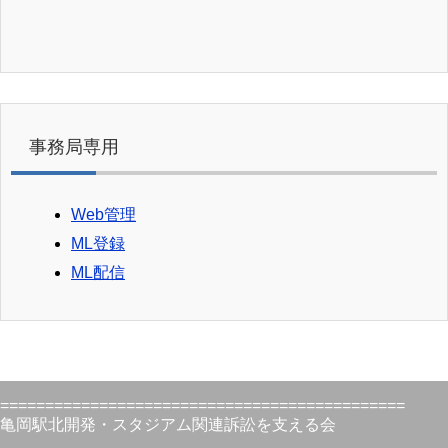
事務局専用
Web管理
ML登録
ML配信
=============================================
亀岡駅北開発・スタジアム関連訴訟を支える会