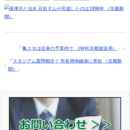
「
亀スタは従来の予算内で （NHK京都放送局）
」
「
スタジアム質問相次ぐ 市長用地確保に意欲 （京都新
聞）
」