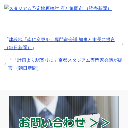
「
建設地「南に変更を」専門家会議 知事と市長に提言
（毎日新聞）
」
「
「計画より駅寄りに」京都スタジアム専門家会議が提
言 （朝日新聞）
」