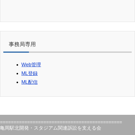
事務局専用
Web管理
ML登録
ML配信
=============================================
亀岡駅北開発・スタジアム関連訴訟を支える会